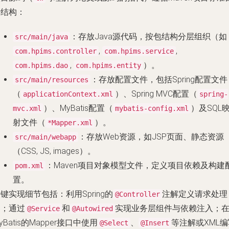
录结构：
：存放Java源代码，按包结构分层组织（如
src/main/java
,
,
com.hpims.controller
com.hpims.service
,
）。
com.hpims.dao
com.hpims.entity
：存放配置文件，包括Spring配置文件
src/main/resources
（
）、Spring MVC配置（
applicationContext.xml
spring-
）、MyBatis配置（
）及SQL
mvc.xml
mybatis-config.xml
射文件（
）。
*Mapper.xml
：存放Web资源，如JSP页面、静态资源
src/main/webapp
（CSS, JS, images）。
：Maven项目对象模型文件，定义项目依赖及构建
pom.xml
置。
键实现细节包括：利用Spring的
注解定义请求处理
@Controller
器；通过
和
实现业务层组件与依赖注入；
@Service
@Autowired
yBatis的Mapper接口中使用
、
等注解或XML编
@Select
@Insert