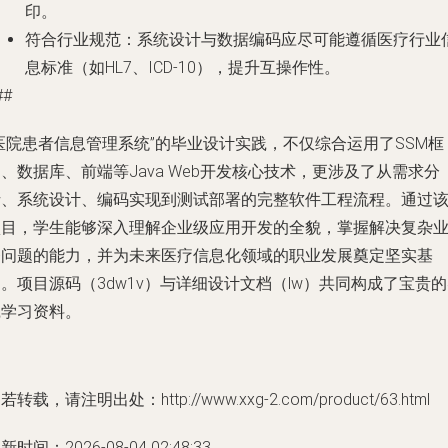
印。
符合行业规范
：系统设计与数据编码应尽可能遵循医疗行业
息标准（如HL7、ICD-10），提升互操作性。
##
医院患者信息管理系统”的毕业设计实践，不仅综合运用了SSM框
、数据库、前端等Java Web开发核心技术，更涉及了从需求分
析、系统设计、编码实现到测试部署的完整软件工程流程。通过
项目，学生能够深入理解企业级应用开发的全貌，掌握解决复杂
务问题的能力，并为未来医疗信息化领域的职业发展奠定坚实基
。项目源码（3dw1v）与详细设计文档（lw）共同构成了宝贵
践学习资料。
若转载，请注明出处：http://www.xxg-2.com/product/63.html
新时间：2026-08-04 02:48:33