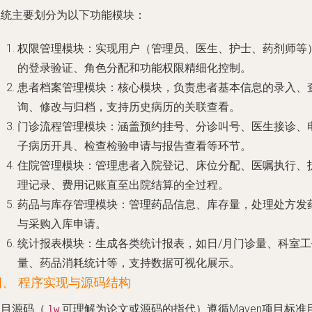
系统主要划分为以下功能模块：
权限管理模块
：实现用户（管理员、医生、护士、药剂师等
的登录验证、角色分配和功能权限精细化控制。
患者档案管理模块
：核心模块，负责患者基本信息的录入、
询、修改与归档，支持历史病历的关联查看。
门诊流程管理模块
：涵盖预约挂号、分诊叫号、医生接诊、
子病历开具、检查检验申请与报告查看等环节。
住院管理模块
：管理患者入院登记、床位分配、医嘱执行、
理记录、费用记账直至出院结算的全过程。
药品与库存管理模块
：管理药品信息、库存量，处理处方发
与采购入库申请。
统计报表模块
：生成各类统计报表，如日/月门诊量、科室工
量、药品消耗统计等，支持数据可视化展示。
四、 程序实现与源码结构
项目源码（
可理解为论文或源码的指代）遵循Maven项目标准
lw