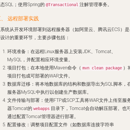
态SQL；使用Spring的
注解管理事务。
@Transactional
五、 远程部署实践
将系统从开发环境部署到远程服务器（如阿里云、腾讯云ECS）是
业设计的重要环节，主要步骤包括：
环境准备
：在远程Linux服务器上安装JDK、Tomcat、
MySQL，并配置相应环境变量。
项目打包
：在本地使用Maven命令（
）
mvn clean package
项目打包成可部署的WAR文件。
数据库迁移
：将本地数据库的结构和数据导出为SQL脚本，
服务器MySQL中执行以创建生产数据库。
文件传输与部署
：使用FTP或SCP工具将WAR文件上传至服
器Tomcat的
目录下，Tomcat会自动解压部署。也
webapps
通过配置Tomcat管理器进行部署。
配置修改
：调整项目配置文件（如数据库连接字符串