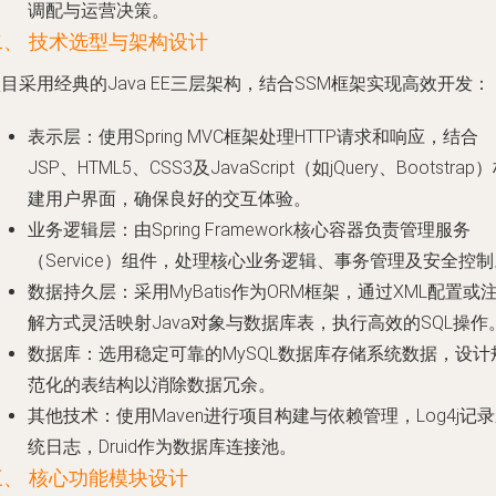
调配与运营决策。
二、 技术选型与架构设计
目采用经典的Java EE三层架构，结合SSM框架实现高效开发：
表示层
：使用Spring MVC框架处理HTTP请求和响应，结合
JSP、HTML5、CSS3及JavaScript（如jQuery、Bootstrap
建用户界面，确保良好的交互体验。
业务逻辑层
：由Spring Framework核心容器负责管理服务
（Service）组件，处理核心业务逻辑、事务管理及安全控制
数据持久层
：采用MyBatis作为ORM框架，通过XML配置或
解方式灵活映射Java对象与数据库表，执行高效的SQL操作
数据库
：选用稳定可靠的MySQL数据库存储系统数据，设计
范化的表结构以消除数据冗余。
其他技术
：使用Maven进行项目构建与依赖管理，Log4j记
统日志，Druid作为数据库连接池。
三、 核心功能模块设计