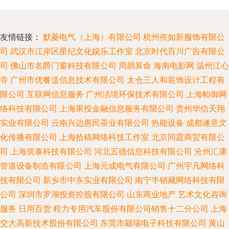
友情链接：
默菱电气（上海）有限公司
杭州依如新服饰有限公
司
武汉市江岸区星纪文化娱乐工作室
北京时代百川广告有限公
司
佛山市名爵门窗科技有限公司
周易算命
海南电影网
温州江心
寺
广州市优餐送信息技术有限公司
太仓三人和装饰设计工程有
限公司
互联网信息服务
广州洁境环保技术有限公司
上海帕御网
络科技有限公司
上海果投金融信息服务有限公司
贵州华信天翔
实业有限公司
云南兴边惠民茶业有限公司
热能设备
成都遂意文
化传播有限公司
上海拾稿网络科技工作室
北京同霆商贸有限公
司
上海筑泰科技有限公司
河北五德信息科技有限公司
沧州汇康
管道设备制造有限公司
上海元成电气有限公司
广州宇凡网络科
技有限公司
新乡市中东实业有限公司
南宁半销藏网络科技有限
公司
深圳市罗湖投资控股有限公司
山东商业地产
艺术文化咨询
服务
日用百货
程力专用汽车股份有限公司销售十二分公司
上海
交大高新技术股份有限公司
东莞市颛瑞电子科技有限公司
黄山