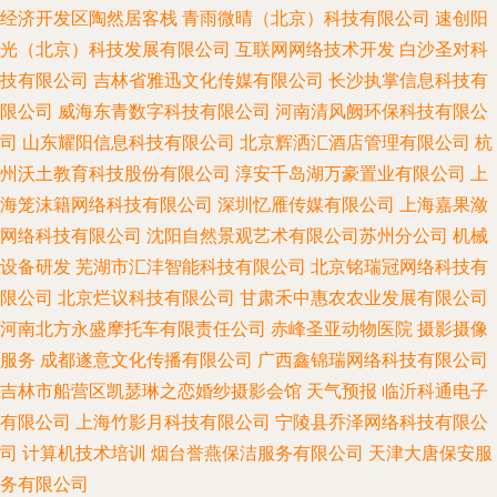
经济开发区陶然居客栈
青雨微晴（北京）科技有限公司
速创阳
光（北京）科技发展有限公司
互联网网络技术开发
白沙圣对科
技有限公司
吉林省雅迅文化传媒有限公司
长沙执掌信息科技有
限公司
威海东青数字科技有限公司
河南清风阙环保科技有限公
司
山东耀阳信息科技有限公司
北京辉洒汇酒店管理有限公司
杭
州沃土教育科技股份有限公司
淳安千岛湖万豪置业有限公司
上
海笼沫籍网络科技有限公司
深圳忆雁传媒有限公司
上海嘉果潋
网络科技有限公司
沈阳自然景观艺术有限公司苏州分公司
机械
设备研发
芜湖市汇沣智能科技有限公司
北京铭瑞冠网络科技有
限公司
北京烂议科技有限公司
甘肃禾中惠农农业发展有限公司
河南北方永盛摩托车有限责任公司
赤峰圣亚动物医院
摄影摄像
服务
成都遂意文化传播有限公司
广西鑫锦瑞网络科技有限公司
吉林市船营区凯瑟琳之恋婚纱摄影会馆
天气预报
临沂科通电子
有限公司
上海竹影月科技有限公司
宁陵县乔泽网络科技有限公
司
计算机技术培训
烟台誉燕保洁服务有限公司
天津大唐保安服
务有限公司