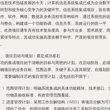
在信息技术迅猛发展的今天，计算机信息系统集成已成为企业数
化转型和提升核心竞争力的关键环节。信息系统集成项目，旨在
硬件、软件、网络、数据及业务流程等异构组件，通过系统性的
计与整合，构建成一个功能协调、信息共享、高效运行的统一平
台。此类项目通常具有技术复杂度高、参与方众多、需求易变、
期紧张等特点，其成功实施高度依赖于科学、严谨的项目管理实
践。
一、 项目启动与规划：奠定成功基石
成功的集成项目始于清晰的目标与周密的计划。在启动阶段，必
明确项目的业务目标、范围边界、关键干系人及其期望。在规划
段，需要编制详尽的项目管理计划，这包括但不限于：
范围管理计划
：明确系统集成的具体功能模块、技术接口、
付物及验收标准，有效管理范围蔓延。
进度管理计划
：采用工作分解结构（WBS）将项目分解为可
理的工作包，利用甘特图、关键路径法等工具制定切实可行