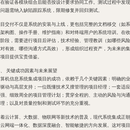
旨在验证各模块组合后能否按设计要求协同工作。测试过程中发
的问题需纳入缺陷跟踪系统，限期修复并回归测试。
项目交付不仅是系统的安装与上线，更包括完整的文档移交（如
统架构图、操作手册、维护指南）和对终端用户的系统培训。在
尾阶段，需要进行项目后评估，技术经验、管理教训（如哪些风
应对有效、哪些沟通方式高效），形成组织过程资产，为未来的
成项目提供宝贵借鉴。
四、 关键成功因素与未来展望
计算机信息系统集成项目的成功，依赖于几个关键因素：明确的
务驱动与高层支持；一位既懂技术又擅管理的项目经理；一套适
性强、细致周全的项目管理计划；贯穿全程的、主动的风险与沟
管理；以及对质量控制和测试环节的充分重视。
随着云计算、大数据、物联网等新技术的普及，现代系统集成正
着云网端一体化、数据深度融合、智能敏捷的方向发展。这对项